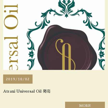
News
ニュース
Blog
ブログ
Interview
代表インタビュー
Hair Donation
ヘアドネーション
Reccomend Menu
今月のおすすめメニュー
2019/10/02
Recruit
リクルート
Atraxi Universal Oil 発売
Voice
お客様の声
MORE