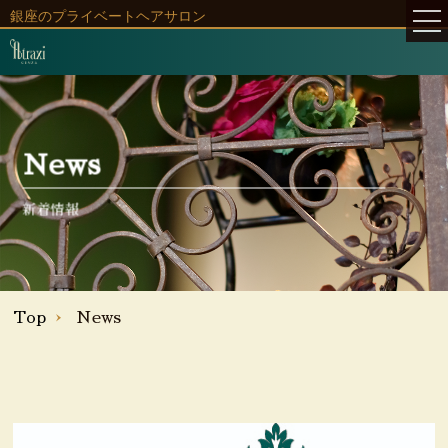
銀座のプライベートヘアサロン
Home
ホーム
Concept
News
コンセプト
新着情報
Salon
サロン
Menu
メニュー
Top
News
Staff
スタッフ
Style
スタイル